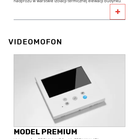
nadprożu w warstwie izolacji termicznej elewacji budynku.
VIDEOMOFON
MODEL PREMIUM