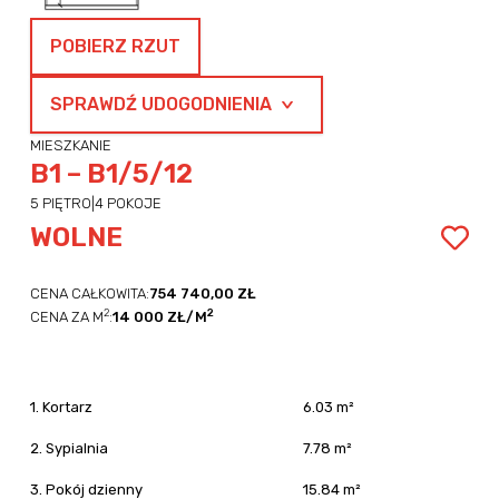
POBIERZ RZUT
SPRAWDŹ UDOGODNIENIA
MIESZKANIE
B1 – B1/5/12
5 PIĘTRO
|
4 POKOJE
WOLNE
CENA CAŁKOWITA:
754 740,00 ZŁ
2
2
CENA ZA M
:
14 000 ZŁ/M
1. Kortarz
6.03 m²
2. Sypialnia
7.78 m²
3. Pokój dzienny
15.84 m²