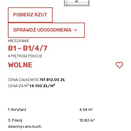
POBIERZ RZUT
SPRAWDŹ UDOGODNIENIA
MIESZKANIE
B1 – B1/4/7
4 PIĘTRO
|
4 POKOJE
WOLNE
CENA CAŁKOWITA:
751 812,00 ZŁ
2
2
CENA ZA M
:
14 100 ZŁ/M
1. Korytarz
6.04 m²
3. Pokój
15.82 m²
dzienny+ans.kuch.