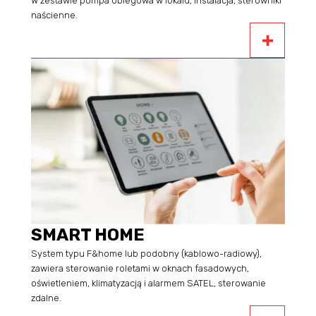
W zestawie pompa obiegowa w lokalu, instalacja, sterowniki
naścienne.
SMART HOME
System typu F&home lub podobny (kablowo-radiowy),
zawiera sterowanie roletami w oknach fasadowych,
oświetleniem, klimatyzacją i alarmem SATEL, sterowanie
zdalne.