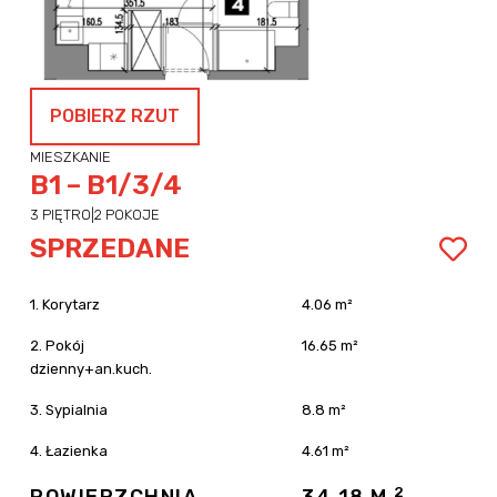
POBIERZ RZUT
MIESZKANIE
B1 – B1/3/4
3 PIĘTRO
|
2 POKOJE
SPRZEDANE
1. Korytarz
4.06 m²
2. Pokój
16.65 m²
dzienny+an.kuch.
3. Sypialnia
8.8 m²
4. Łazienka
4.61 m²
2