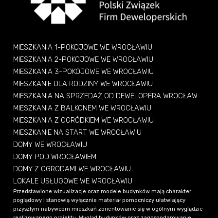
MIESZKANIA 1-POKOJOWE WE WROCŁAWIU
MIESZKANIA 2-POKOJOWE WE WROCŁAWIU
MIESZKANIA 3-POKOJOWE WE WROCŁAWIU
MIESZKANIE DLA RODZINY WE WROCŁAWIU
MIESZKANIA NA SPRZEDAŻ OD DEWELOPERA WROCŁAW
MIESZKANIA Z BALKONEM WE WROCŁAWIU
MIESZKANIA Z OGRÓDKIEM WE WROCŁAWIU
MIESZKANIE NA START WE WROCŁAWIU
DOMY WE WROCŁAWIU
DOMY POD WROCŁAWIEM
DOMY Z OGRODAMI WE WROCŁAWIU
LOKALE USŁUGOWE WE WROCŁAWIU
Przedstawione wizualizacje oraz modele budynków mają charakter
poglądowy i stanowią wyłącznie materiał pomocniczy ułatwiający
przyszłym nabywcom mieszkań zorientowanie się w ogólnym wyglądzie
realizowanego projektu. Wygląd budynków oraz zagospodarowanie