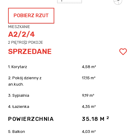
POBIERZ RZUT
MIESZKANIE
A2/2/4
2 PIĘTRO
|
2 POKOJE
SPRZEDANE
1. Korytarz
4,58 m²
2. Pokój dzienny z
17,15 m²
an.kuch.
3. Sypialnia
9,19 m²
4. Łazienka
4,35 m²
2
POWIERZCHNIA
35.18 M
5. Balkon
4,03 m²