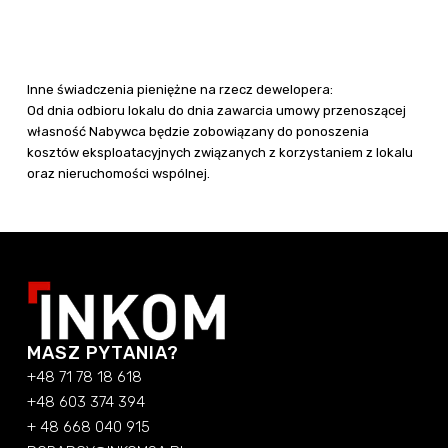
Inne świadczenia pieniężne na rzecz dewelopera:
Od dnia odbioru lokalu do dnia zawarcia umowy przenoszącej
własność Nabywca będzie zobowiązany do ponoszenia
kosztów eksploatacyjnych związanych z korzystaniem z lokalu
oraz nieruchomości wspólnej.
MASZ PYTANIA?
+48 71 78 18 618
+48 603 374 394
+ 48 668 040 915