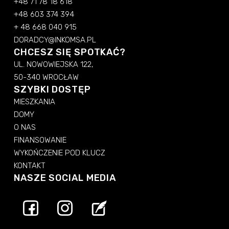
+48 71 78 18 618
+48 603 374 394
+ 48 668 040 915
DORADCY@INKOMSA.PL
CHCESZ SIĘ SPOTKAĆ?
UL. NOWOWIEJSKA 122,
50-340 WROCŁAW
SZYBKI DOSTĘP
MIESZKANIA
DOMY
O NAS
FINANSOWANIE
WYKOŃCZENIE POD KLUCZ
KONTAKT
NASZE SOCIAL MEDIA