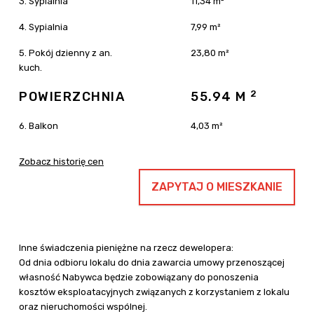
3. Sypialnia
11,34 m²
4. Sypialnia
7,99 m²
5. Pokój dzienny z an.
23,80 m²
kuch.
2
POWIERZCHNIA
55.94 M
6. Balkon
4,03 m²
Zobacz historię cen
ZAPYTAJ O MIESZKANIE
Inne świadczenia pieniężne na rzecz dewelopera:
Od dnia odbioru lokalu do dnia zawarcia umowy przenoszącej
własność Nabywca będzie zobowiązany do ponoszenia
kosztów eksploatacyjnych związanych z korzystaniem z lokalu
oraz nieruchomości wspólnej.