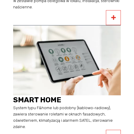
W zestawie pompa obiegowa w lokalu, instalacja, sterowniki
naścienne.
SMART HOME
System typu F&home lub podobny (kablowo-radiowy),
zawiera sterowanie roletami w oknach fasadowych,
oświetleniem, klimatyzacją i alarmem SATEL, sterowanie
zdalne.