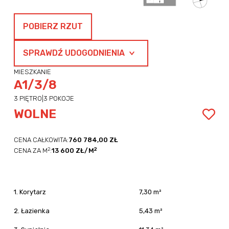
POBIERZ RZUT
SPRAWDŹ UDOGODNIENIA
MIESZKANIE
A1/3/8
3 PIĘTRO
|
3 POKOJE
WOLNE
CENA CAŁKOWITA:
760 784,00 ZŁ
2
2
CENA ZA M
:
13 600 ZŁ/M
1. Korytarz
7,30 m²
2. Łazienka
5,43 m²