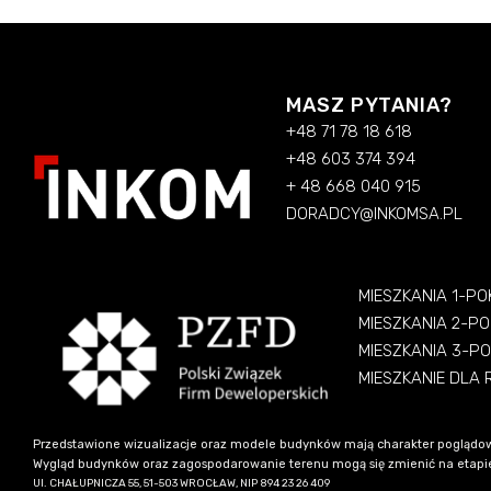
MASZ PYTANIA?
+48 71 78 18 618
+48 603 374 394
+ 48 668 040 915
DORADCY@INKOMSA.PL
MIESZKANIA 1-P
MIESZKANIA 2-P
MIESZKANIA 3-P
MIESZKANIE DLA
Przedstawione wizualizacje oraz modele budynków mają charakter poglądow
Wygląd budynków oraz zagospodarowanie terenu mogą się zmienić na etapie re
Ul. CHAŁUPNICZA 55, 51-503 WROCŁAW, NIP 894 23 26 409