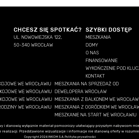
CHCESZ SIĘ SPOTKAĆ?
SZYBKI DOSTĘP
UL. NOWOWIEJSKA 122,
MIESZKANIA
50-340 WROCŁAW
DOMY
O NAS
FINANSOWANIE
WYKOŃCZENIE POD KLUC
KONTAKT
OKOJOWE WE WROCŁAWIU
MIESZKANIA NA SPRZEDAŻ OD
OKOJOWE WE WROCŁAWIU
DEWELOPERA WROCŁAW
OKOJOWE WE WROCŁAWIU
MIESZKANIA Z BALKONEM WE WROCŁAW
 RODZINY WE WROCŁAWIU
MIESZKANIA Z OGRÓDKIEM WE WROCŁA
MIESZKANIE NA START WE WROCŁAWIU
y i stanowią wyłącznie materiał pomocniczy ułatwiający przyszłym nabywcom mie
alizacji. Przedstawione wizualizacje i informacje nie stanowią oferty w rozumieni
Copyright 2024 INKOM S.A.
Polityka prywatności