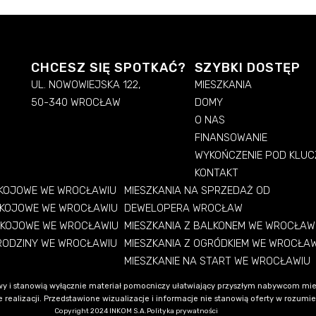
CHCESZ SIĘ SPOTKAĆ?
SZYBKI DOSTĘP
UL. NOWOWIEJSKA 122,
MIESZKANIA
50-340 WROCŁAW
DOMY
O NAS
FINANSOWANIE
WYKOŃCZENIE POD KLUC
KONTAKT
OKOJOWE WE WROCŁAWIU
MIESZKANIA NA SPRZEDAŻ OD
OKOJOWE WE WROCŁAWIU
DEWELOPERA WROCŁAW
OKOJOWE WE WROCŁAWIU
MIESZKANIA Z BALKONEM WE WROCŁAW
 RODZINY WE WROCŁAWIU
MIESZKANIA Z OGRÓDKIEM WE WROCŁA
MIESZKANIE NA START WE WROCŁAWIU
y i stanowią wyłącznie materiał pomocniczy ułatwiający przyszłym nabywcom mie
alizacji. Przedstawione wizualizacje i informacje nie stanowią oferty w rozumieni
Copyright 2024 INKOM S.A.
Polityka prywatności