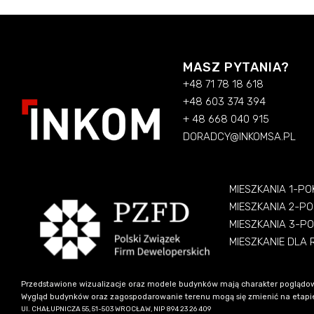
MASZ PYTANIA?
+48 71 78 18 618
+48 603 374 394
+ 48 668 040 915
DORADCY@INKOMSA.PL
MIESZKANIA 1-P
MIESZKANIA 2-P
MIESZKANIA 3-P
MIESZKANIE DLA
Przedstawione wizualizacje oraz modele budynków mają charakter poglądow
Wygląd budynków oraz zagospodarowanie terenu mogą się zmienić na etapie re
Ul. CHAŁUPNICZA 55, 51-503 WROCŁAW, NIP 894 23 26 409