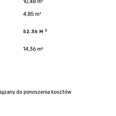
10,48 m²
4,85 m²
2
52.36 M
14,36 m²
wiązany do ponoszenia kosztów