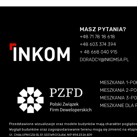
MASZ PYTANIA?
+48 71 78 18 618
+48 603 374 394
+ 48 668 040 915
DORADCY@INKOMSA.PL
MIESZKANIA 1-P
MIESZKANIA 2-P
MIESZKANIA 3-P
MIESZKANIE DLA
Przedstawione wizualizacje oraz modele budynków mają charakter poglądow
Wygląd budynków oraz zagospodarowanie terenu mogą się zmienić na etapie re
Ul. CHAŁUPNICZA 55, 51-503 WROCŁAW, NIP 894 23 26 409