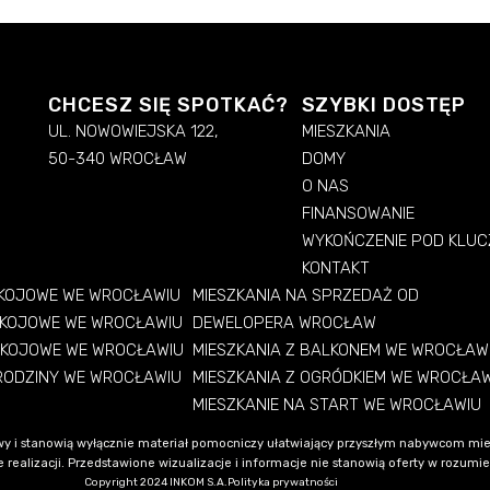
CHCESZ SIĘ SPOTKAĆ?
SZYBKI DOSTĘP
UL. NOWOWIEJSKA 122,
MIESZKANIA
50-340 WROCŁAW
DOMY
O NAS
FINANSOWANIE
WYKOŃCZENIE POD KLUC
KONTAKT
OKOJOWE WE WROCŁAWIU
MIESZKANIA NA SPRZEDAŻ OD
OKOJOWE WE WROCŁAWIU
DEWELOPERA WROCŁAW
OKOJOWE WE WROCŁAWIU
MIESZKANIA Z BALKONEM WE WROCŁAW
 RODZINY WE WROCŁAWIU
MIESZKANIA Z OGRÓDKIEM WE WROCŁA
MIESZKANIE NA START WE WROCŁAWIU
y i stanowią wyłącznie materiał pomocniczy ułatwiający przyszłym nabywcom mie
alizacji. Przedstawione wizualizacje i informacje nie stanowią oferty w rozumieni
Copyright 2024 INKOM S.A.
Polityka prywatności