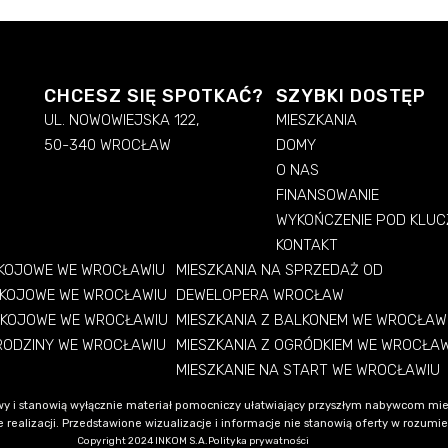
CHCESZ SIĘ SPOTKAĆ?
SZYBKI DOSTĘP
UL. NOWOWIEJSKA 122,
MIESZKANIA
50-340 WROCŁAW
DOMY
O NAS
FINANSOWANIE
WYKOŃCZENIE POD KLUC
KONTAKT
OKOJOWE WE WROCŁAWIU
MIESZKANIA NA SPRZEDAŻ OD
OKOJOWE WE WROCŁAWIU
DEWELOPERA WROCŁAW
OKOJOWE WE WROCŁAWIU
MIESZKANIA Z BALKONEM WE WROCŁAW
 RODZINY WE WROCŁAWIU
MIESZKANIA Z OGRÓDKIEM WE WROCŁA
MIESZKANIE NA START WE WROCŁAWIU
y i stanowią wyłącznie materiał pomocniczy ułatwiający przyszłym nabywcom mie
alizacji. Przedstawione wizualizacje i informacje nie stanowią oferty w rozumieni
Copyright 2024 INKOM S.A.
Polityka prywatności