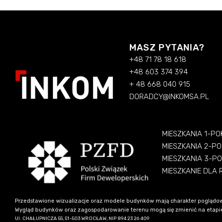
MASZ PYTANIA?
+48 71 78 18 618
+48 603 374 394
+ 48 668 040 915
DORADCY@INKOMSA.PL
MIESZKANIA 1-P
MIESZKANIA 2-P
MIESZKANIA 3-P
MIESZKANIE DLA
Przedstawione wizualizacje oraz modele budynków mają charakter poglądow
Wygląd budynków oraz zagospodarowanie terenu mogą się zmienić na etapie re
Ul. CHAŁUPNICZA 55, 51-503 WROCŁAW, NIP 894 23 26 409