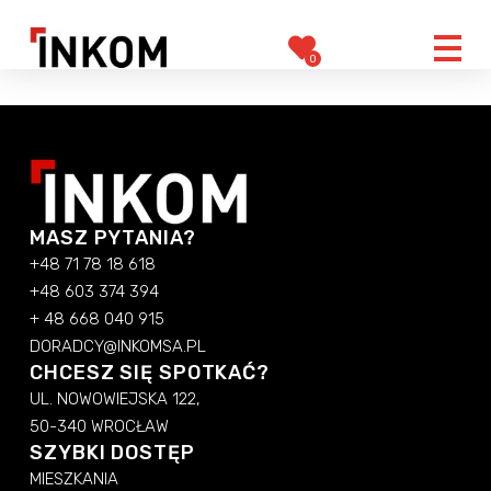
0
MASZ PYTANIA?
+48 71 78 18 618
+48 603 374 394
+ 48 668 040 915
DORADCY@INKOMSA.PL
CHCESZ SIĘ SPOTKAĆ?
UL. NOWOWIEJSKA 122,
50-340 WROCŁAW
SZYBKI DOSTĘP
MIESZKANIA