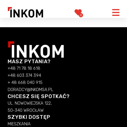
0
MASZ PYTANIA?
+48 71 78 18 618
+48 603 374 394
+ 48 668 040 915
DORADCY@INKOMSA.PL
CHCESZ SIĘ SPOTKAĆ?
UL. NOWOWIEJSKA 122,
50-340 WROCŁAW
SZYBKI DOSTĘP
MIESZKANIA