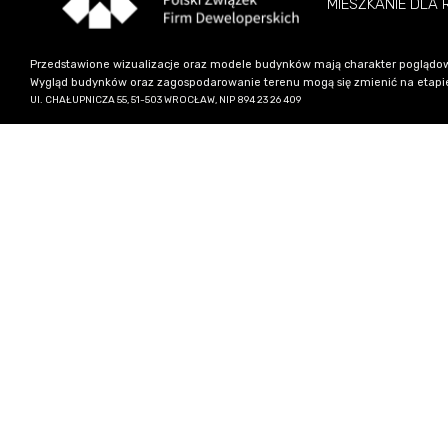
MIESZKANIE DLA
Przedstawione wizualizacje oraz modele budynków mają charakter poglądow
Wygląd budynków oraz zagospodarowanie terenu mogą się zmienić na etapie re
Ul. CHAŁUPNICZA 55, 51-503 WROCŁAW, NIP 894 23 26 409