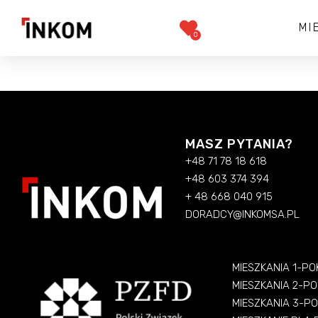
MI
0
MASZ PYTANIA?
+48 71 78 18 618
+48 603 374 394
+ 48 668 040 915
DORADCY@INKOMSA.PL
MIESZKANIA 1-P
MIESZKANIA 2-P
MIESZKANIA 3-P