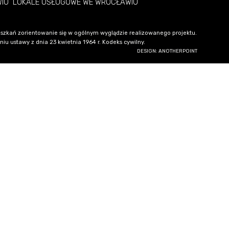
WIU
LOKALE USŁUGOWE WE WROCŁAWIU
szkań zorientowanie się w ogólnym wyglądzie realizowanego projektu.
u ustawy z dnia 23 kwietnia 1964 r. Kodeks cywilny.
DESIGN: ANOTHERPOINT