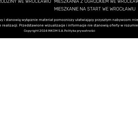
 RODZINY WE WROCŁAWIU
MIESZKANIA Z OGRÓDKIEM WE WROCŁA
MIESZKANIE NA START WE WROCŁAWIU
y i stanowią wyłącznie materiał pomocniczy ułatwiający przyszłym nabywcom mie
alizacji. Przedstawione wizualizacje i informacje nie stanowią oferty w rozumieni
Copyright 2024 INKOM S.A.
Polityka prywatności