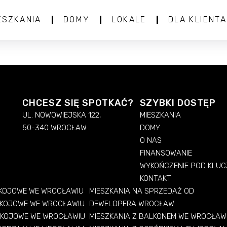
ESZKANIA
DOMY
LOKALE
DLA KLIENTA
CHCESZ SIĘ SPOTKAĆ?
SZYBKI DOSTĘP
UL. NOWOWIEJSKA 122,
MIESZKANIA
50-340 WROCŁAW
DOMY
O NAS
FINANSOWANIE
WYKOŃCZENIE POD KLUC
KONTAKT
OKOJOWE WE WROCŁAWIU
MIESZKANIA NA SPRZEDAŻ OD
OKOJOWE WE WROCŁAWIU
DEWELOPERA WROCŁAW
OKOJOWE WE WROCŁAWIU
MIESZKANIA Z BALKONEM WE WROCŁAW