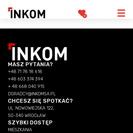
0
MASZ PYTANIA?
+48 71 78 18 618
+48 603 374 394
+ 48 668 040 915
DORADCY@INKOMSA.PL
CHCESZ SIĘ SPOTKAĆ?
UL. NOWOWIEJSKA 122,
50-340 WROCŁAW
SZYBKI DOSTĘP
MIESZKANIA