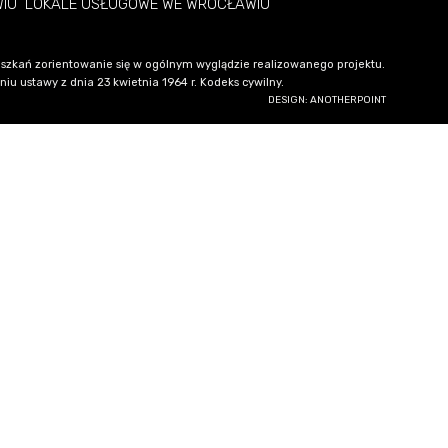
WIU
LOKALE USŁUGOWE WE WROCŁAWIU
szkań zorientowanie się w ogólnym wyglądzie realizowanego projektu.
u ustawy z dnia 23 kwietnia 1964 r. Kodeks cywilny.
DESIGN: ANOTHERPOINT