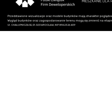
MIESZKANIE DLA
Przedstawione wizualizacje oraz modele budynków mają charakter poglądow
Wygląd budynków oraz zagospodarowanie terenu mogą się zmienić na etapie re
Ul. CHAŁUPNICZA 55, 51-503 WROCŁAW, NIP 894 23 26 409