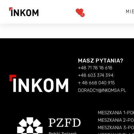
MI
0
MASZ PYTANIA?
+48 71 78 18 618
+48 603 374 394
+ 48 668 040 915
DORADCY@INKOMSA.PL
MIESZKANIA 1-P
MIESZKANIA 2-P
MIESZKANIA 3-P