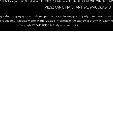
 RODZINY WE WROCŁAWIU
MIESZKANIA Z OGRÓDKIEM WE WROCŁA
MIESZKANIE NA START WE WROCŁAWIU
y i stanowią wyłącznie materiał pomocniczy ułatwiający przyszłym nabywcom mie
alizacji. Przedstawione wizualizacje i informacje nie stanowią oferty w rozumieni
Copyright 2024 INKOM S.A.
Polityka prywatności