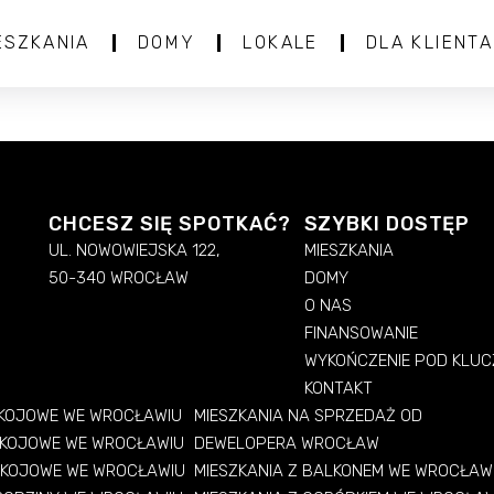
ESZKANIA
DOMY
LOKALE
DLA KLIENTA
CHCESZ SIĘ SPOTKAĆ?
SZYBKI DOSTĘP
UL. NOWOWIEJSKA 122,
MIESZKANIA
50-340 WROCŁAW
DOMY
O NAS
FINANSOWANIE
WYKOŃCZENIE POD KLUC
KONTAKT
OKOJOWE WE WROCŁAWIU
MIESZKANIA NA SPRZEDAŻ OD
OKOJOWE WE WROCŁAWIU
DEWELOPERA WROCŁAW
OKOJOWE WE WROCŁAWIU
MIESZKANIA Z BALKONEM WE WROCŁAW