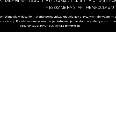
 RODZINY WE WROCŁAWIU
MIESZKANIA Z OGRÓDKIEM WE WROCŁA
MIESZKANIE NA START WE WROCŁAWIU
y i stanowią wyłącznie materiał pomocniczy ułatwiający przyszłym nabywcom mie
alizacji. Przedstawione wizualizacje i informacje nie stanowią oferty w rozumieni
Copyright 2024 INKOM S.A.
Polityka prywatności