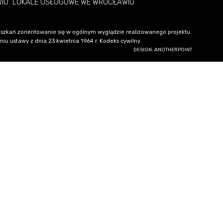
WIU
LOKALE USŁUGOWE WE WROCŁAWIU
szkań zorientowanie się w ogólnym wyglądzie realizowanego projektu.
u ustawy z dnia 23 kwietnia 1964 r. Kodeks cywilny.
DESIGN: ANOTHERPOINT