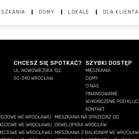
ESZKANIA
DOMY
LOKALE
DLA KLIENTA
CHCESZ SIĘ SPOTKAĆ?
SZYBKI DOSTĘP
UL. NOWOWIEJSKA 122,
MIESZKANIA
50-340 WROCŁAW
DOMY
O NAS
FINANSOWANIE
WYKOŃCZENIE POD KLUC
KONTAKT
OKOJOWE WE WROCŁAWIU
MIESZKANIA NA SPRZEDAŻ OD
OKOJOWE WE WROCŁAWIU
DEWELOPERA WROCŁAW
OKOJOWE WE WROCŁAWIU
MIESZKANIA Z BALKONEM WE WROCŁAW