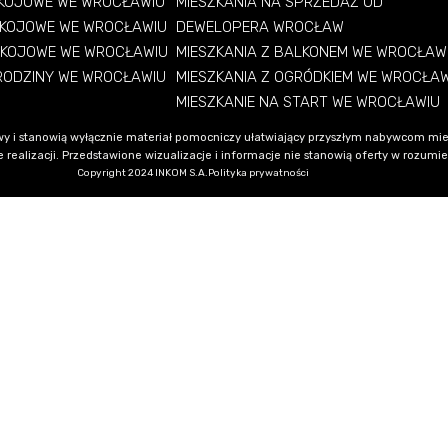
OKOJOWE WE WROCŁAWIU
MIESZKANIA NA SPRZEDAŻ OD
OKOJOWE WE WROCŁAWIU
DEWELOPERA WROCŁAW
OKOJOWE WE WROCŁAWIU
MIESZKANIA Z BALKONEM WE WROCŁAW
 RODZINY WE WROCŁAWIU
MIESZKANIA Z OGRÓDKIEM WE WROCŁA
MIESZKANIE NA START WE WROCŁAWIU
y i stanowią wyłącznie materiał pomocniczy ułatwiający przyszłym nabywcom mie
alizacji. Przedstawione wizualizacje i informacje nie stanowią oferty w rozumieni
Copyright 2024 INKOM S.A.
Polityka prywatności