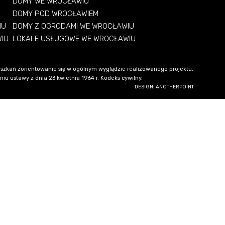
DOMY WE WROCŁAWIU
DOMY POD WROCŁAWIEM
IU
DOMY Z OGRODAMI WE WROCŁAWIU
WIU
LOKALE USŁUGOWE WE WROCŁAWIU
szkań zorientowanie się w ogólnym wyglądzie realizowanego projektu.
u ustawy z dnia 23 kwietnia 1964 r. Kodeks cywilny.
DESIGN: ANOTHERPOINT