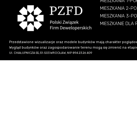
MIESZKANIA 1-P
MIESZKANIA 2-P
MIESZKANIA 3-P
MIESZKANIE DLA
Przedstawione wizualizacje oraz modele budynków mają charakter poglądow
Wygląd budynków oraz zagospodarowanie terenu mogą się zmienić na etapie re
Ul. CHAŁUPNICZA 55, 51-503 WROCŁAW, NIP 894 23 26 409