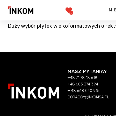
MI
0
Duży wybór płytek wielkoformatowych o rekt
MASZ PYTANIA?
+48 71 78 18 618
+48 603 374 394
+ 48 668 040 915
DORADCY@INKOMSA.PL