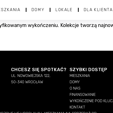
ESZKANIA
DOMY
LOKALE
DLA KLIENTA
yfikowanym wykończeniu. Kolekcje tworzą najnow
CHCESZ SIĘ SPOTKAĆ?
SZYBKI DOSTĘP
UL. NOWOWIEJSKA 122,
MIESZKANIA
50-340 WROCŁAW
DOMY
O NAS
FINANSOWANIE
WYKOŃCZENIE POD KLUC
KONTAKT